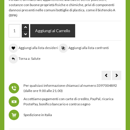
sostanze con buone proprietà fisiche e chimiche, privi di componenti
dannosi presenti nelle comuni bottiglie di plastica, come il bisfenolo A
(BPA)
Aggiungi alla lista desideri
Aggiungi alla lista confronti
Torna a: Salute
iodio
bicchie
plus
per
il
Per qualsiasi informazione chiamaci al numero 3397004892
lavaggi
basico
(dalle ore 9.00 alle 21.00)
del
naso
Accettiamo pagamenti con carte di credito, PayPal, ricarica
-
dott.
PostePay, bonifico bancario e contrassegno
Jentsc
Spedizione in Italia