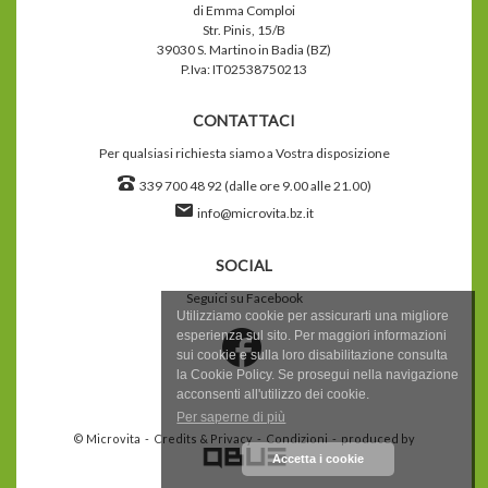
di Emma Comploi
Str. Pinis, 15/B
39030 S. Martino in Badia (BZ)
P.Iva: IT02538750213
CONTATTACI
Per qualsiasi richiesta siamo a Vostra disposizione
339 700 48 92 (dalle ore 9.00 alle 21.00)
info@microvita.bz.it
SOCIAL
Seguici su Facebook
Utilizziamo cookie per assicurarti una migliore
Follow
esperienza sul sito. Per maggiori informazioni
us
sui cookie e sulla loro disabilitazione consulta
on
la Cookie Policy. Se prosegui nella navigazione
Facebook
acconsenti all'utilizzo dei cookie.
Per saperne di più
© Microvita -
Credits & Privacy
-
Condizioni
- produced by
Accetta i cookie