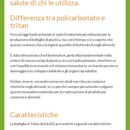
salute di chi le utilizza.
Differenza tra policarbonato e
tritan
Fino ad oggi il policarbonato è stato il materiale più utilizzato per la
produzione di bottiglie di plastica, ma con il tempo si è scoperto che
questa sostanza rilascia ingenti quantità di bisfenolo A negli alimenti.
È stato dimostrato che il bisfenolo A, particella fondamentale nella
sintesi di numerosi tipi di plastica, tra cui il policarbonato, interferisce
con l'equilibrio ormonale e il sistema immunitario, arrivando persino a
danneggiare lo sviluppo celebrale e gli organi riproduttivi.
Il tritan, invece, secondo numerosi studi non rilascia sostanze
chimiche negli alimenti, ecco perché sempre più aziende scelgono
questo innovativo materiale per la realizzazione di prodotti per
contenere alimenti.
Caratteristiche
La bottiglia in Tritan ALE&GIÒ presenta le seguenti caratteristiche: