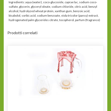
Ingredients: aqua (water), coco-glucoside, caprae lac, sodium coco-
sulfate, glycerin, glyceryl oleate, sodium chloride, citric acid, benzyl
alcohol, hydrolyzed wheat protein, xanthan gum, benzoic acid,
bisabolol, sorbic acid, sodium benzoate, viola tricolor (pansy) extract,
hydrogenated palm glycerides citrate, tocopherol, parfum (fragrance)
Prodotti correlati