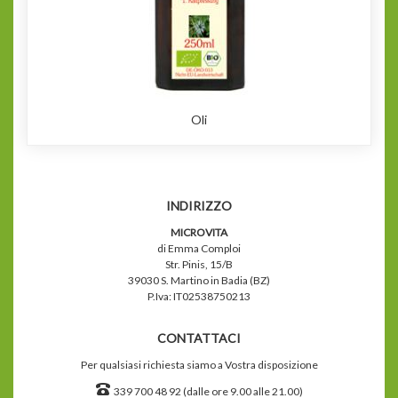
Oli
INDIRIZZO
MICROVITA
di Emma Comploi
Str. Pinis, 15/B
39030 S. Martino in Badia (BZ)
P.Iva: IT02538750213
CONTATTACI
Per qualsiasi richiesta siamo a Vostra disposizione
339 700 48 92 (dalle ore 9.00 alle 21.00)