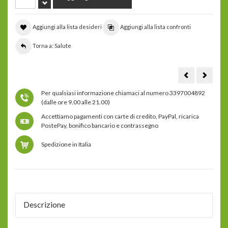
Aggiungi alla lista desideri
Aggiungi alla lista confronti
Torna a: Salute
trampolino
Acquav
Bellicon
di
jumping
ciliegie
Per qualsiasi informazione chiamaci al numero 3397004892
Fitness
con
dotato
sale
(dalle ore 9.00 alle 21.00)
di
natural
barra
Accettiamo pagamenti con carte di credito, PayPal, ricarica
a
T
PostePay, bonifico bancario e contrassegno
-
elastici
montati
Spedizione in Italia
Descrizione