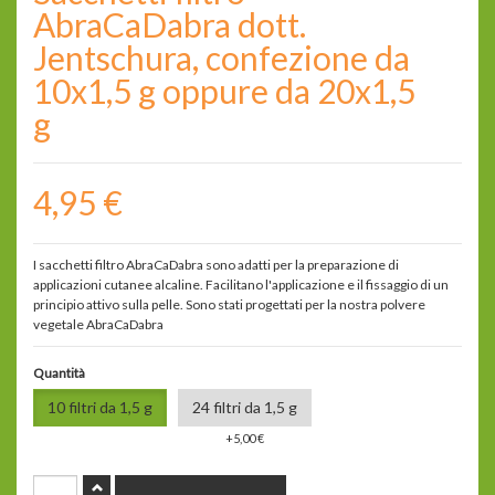
AbraCaDabra dott.
Jentschura, confezione da
10x1,5 g oppure da 20x1,5
g
4,95 €
I sacchetti filtro AbraCaDabra sono adatti per la preparazione di
applicazioni cutanee alcaline. Facilitano l'applicazione e il fissaggio di un
principio attivo sulla pelle. Sono stati progettati per la nostra polvere
vegetale AbraCaDabra
Quantità
10 filtri da 1,5 g
24 filtri da 1,5 g
+5,00 €