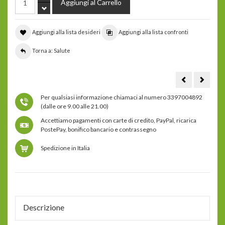
Aggiungi alla lista desideri
Aggiungi alla lista confronti
Torna a: Salute
impacco
tarassa
alcalino
radice,
per
tintura
Per qualsiasi informazione chiamaci al numero 3397004892
il
madre
corpo.
gocce,
(dalle ore 9.00 alle 21.00)
-
integra
1
alimen
Accettiamo pagamenti con carte di credito, PayPal, ricarica
impacco
-
per
100
PostePay, bonifico bancario e contrassegno
il
ml
corpo
e
Spedizione in Italia
1
cuscino
inserto
nella
confezione
-
misura
1
=
70-
Descrizione
87
cm
-