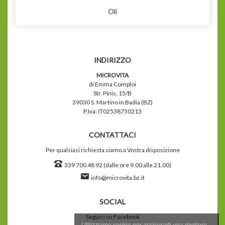
Oli
INDIRIZZO
MICROVITA
di Emma Comploi
Str. Pinis, 15/B
39030 S. Martino in Badia (BZ)
P.Iva: IT02538750213
CONTATTACI
Per qualsiasi richiesta siamo a Vostra disposizione
339 700 48 92 (dalle ore 9.00 alle 21.00)
info@microvita.bz.it
SOCIAL
Seguici su Facebook