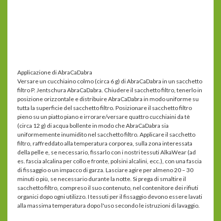
dott.
Jentschura
-
Basischer
Leibwickel
Applicazione di AbraCaDabra
Versare un cucchiaino colmo (circa 6 g) di AbraCaDabra in un sacchetto
filtro P. Jentschura
AbraCaDabra
. Chiudere il sacchetto filtro, tenerlo in
posizione orizzontale e distribuire AbraCaDabra in modo uniforme su
tutta la superficie del sacchetto filtro. Posizionare il sacchetto filtro
pieno su un piatto piano e irrorare/versare quattro cucchiaini da tè
(circa 12 g) di acqua bollente in modo che AbraCaDabra sia
uniformemente inumidito nel sacchetto filtro. Applicare il sacchetto
filtro, raffreddato alla temperatura corporea, sulla zona interessata
della pelle e, se necessario, fissarlo con i nostri tessuti AlkaWear (ad
es. fascia alcalina per collo e fronte, polsini alcalini, ecc.), con una fascia
di fissaggio o un impacco di garza. Lasciare agire per almeno 20 – 30
minuti o più, se necessario durante la notte. Si prega di smaltire il
sacchetto filtro, compreso il suo contenuto, nel contenitore dei rifiuti
organici dopo ogni utilizzo. I tessuti per il fissaggio devono essere lavati
alla massima temperatura dopo l'uso secondo le istruzioni di lavaggio.