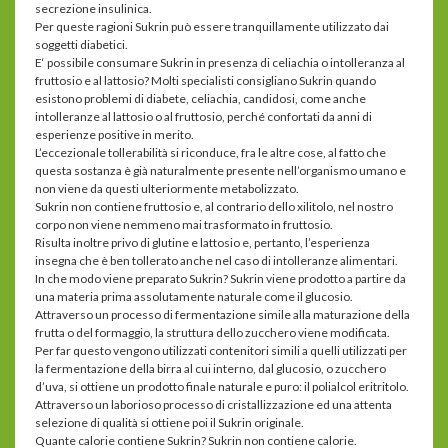
secrezione insulinica.
Per queste ragioni Sukrin può essere tranquillamente utilizzato dai
soggetti diabetici.
E‘ possibile consumare Sukrin in presenza di celiachia o intolleranza al
fruttosio e al lattosio? Molti specialisti consigliano Sukrin quando
esistono problemi di diabete, celiachia, candidosi, come anche
intolleranze al lattosio o al fruttosio, perché confortati da anni di
esperienze positive in merito.
L’eccezionale tollerabilità si riconduce, fra le altre cose, al fatto che
questa sostanza è già naturalmente presente nell’organismo umano e
non viene da questi ulteriormente metabolizzato.
Sukrin non contiene fruttosio e, al contrario dello xilitolo, nel nostro
corpo non viene nemmeno mai trasformato in fruttosio.
Risulta inoltre privo di glutine e lattosio e, pertanto, l’esperienza
insegna che è ben tollerato anche nel caso di intolleranze alimentari.
In che modo viene preparato Sukrin? Sukrin viene prodotto a partire da
una materia prima assolutamente naturale come il glucosio.
Attraverso un processo di fermentazione simile alla maturazione della
frutta o del formaggio, la struttura dello zucchero viene modificata.
Per far questo vengono utilizzati contenitori simili a quelli utilizzati per
la fermentazione della birra al cui interno, dal glucosio, o zucchero
d’uva, si ottiene un prodotto finale naturale e puro: il polialcol eritritolo.
Attraverso un laborioso processo di cristallizzazione ed una attenta
selezione di qualità si ottiene poi il Sukrin originale.
Quante calorie contiene Sukrin? Sukrin non contiene calorie.