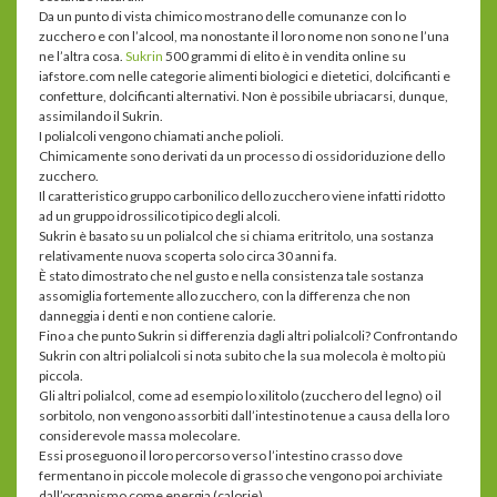
Da un punto di vista chimico mostrano delle comunanze con lo
zucchero e con l’alcool, ma nonostante il loro nome non sono ne l’una
ne l’altra cosa.
Sukrin
500 grammi di elito è in vendita online su
iafstore.com nelle categorie alimenti biologici e dietetici, dolcificanti e
confetture, dolcificanti alternativi. Non è possibile ubriacarsi, dunque,
assimilando il Sukrin.
I polialcoli vengono chiamati anche polioli.
Chimicamente sono derivati da un processo di ossidoriduzione dello
zucchero.
Il caratteristico gruppo carbonilico dello zucchero viene infatti ridotto
ad un gruppo idrossilico tipico degli alcoli.
Sukrin è basato su un polialcol che si chiama eritritolo, una sostanza
relativamente nuova scoperta solo circa 30 anni fa.
È stato dimostrato che nel gusto e nella consistenza tale sostanza
assomiglia fortemente allo zucchero, con la differenza che non
danneggia i denti e non contiene calorie.
Fino a che punto Sukrin si differenzia dagli altri polialcoli? Confrontando
Sukrin con altri polialcoli si nota subito che la sua molecola è molto più
piccola.
Gli altri polialcol, come ad esempio lo xilitolo (zucchero del legno) o il
sorbitolo, non vengono assorbiti dall’intestino tenue a causa della loro
considerevole massa molecolare.
Essi proseguono il loro percorso verso l’intestino crasso dove
fermentano in piccole molecole di grasso che vengono poi archiviate
dall’organismo come energia (calorie).