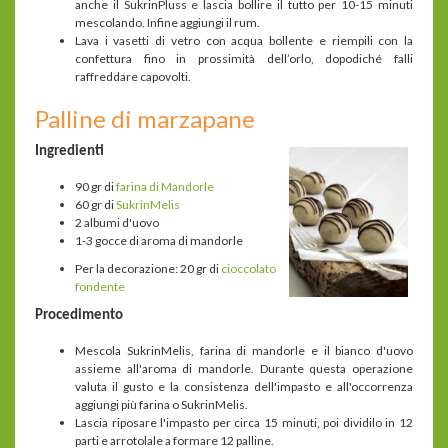
anche il SukrinPluss e lascia bollire il tutto per 10-15 minuti
mescolando. Infine aggiungi il rum.
Lava i vasetti di vetro con acqua bollente e riempili con la
confettura fino in prossimità dell’orlo, dopodiché falli
raffreddare capovolti.
Palline di marzapane
Ingredienti
90 gr di
farina di Mandorle
60 gr di
SukrinMelis
2 albumi d'uovo
1-3 gocce di aroma di mandorle
Per la decorazione: 20 gr di
cioccolato
fondente
Procedimento
Mescola SukrinMelis, farina di mandorle e il bianco d'uovo
assieme all'aroma di mandorle. Durante questa operazione
valuta il gusto e la consistenza dell'impasto e all'occorrenza
aggiungi più farina o SukrinMelis.
Lascia riposare l'impasto per circa 15 minuti, poi dividilo in 12
parti e arrotolale a formare 12 palline.