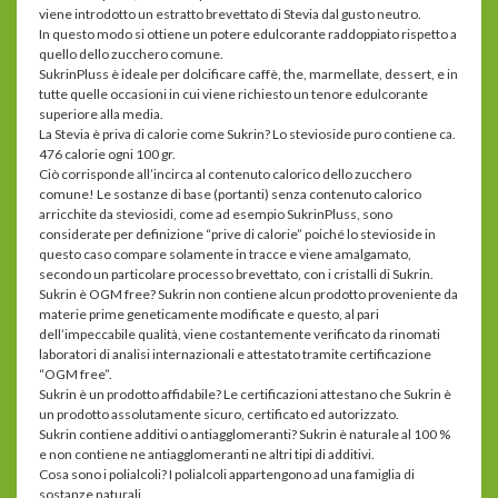
viene introdotto un estratto brevettato di Stevia dal gusto neutro.
In questo modo si ottiene un potere edulcorante raddoppiato rispetto a
quello dello zucchero comune.
SukrinPluss è ideale per dolcificare caffè, the, marmellate, dessert, e in
tutte quelle occasioni in cui viene richiesto un tenore edulcorante
superiore alla media.
La Stevia è priva di calorie come Sukrin? Lo stevioside puro contiene ca.
476 calorie ogni 100 gr.
Ciò corrisponde all’incirca al contenuto calorico dello zucchero
comune! Le sostanze di base (portanti) senza contenuto calorico
arricchite da steviosidi, come ad esempio SukrinPluss, sono
considerate per definizione “prive di calorie” poiché lo stevioside in
questo caso compare solamente in tracce e viene amalgamato,
secondo un particolare processo brevettato, con i cristalli di Sukrin.
Sukrin è OGM free? Sukrin non contiene alcun prodotto proveniente da
materie prime geneticamente modificate e questo, al pari
dell’impeccabile qualità, viene costantemente verificato da rinomati
laboratori di analisi internazionali e attestato tramite certificazione
“OGM free”.
Sukrin è un prodotto affidabile? Le certificazioni attestano che Sukrin è
un prodotto assolutamente sicuro, certificato ed autorizzato.
Sukrin contiene additivi o antiagglomeranti? Sukrin è naturale al 100 %
e non contiene ne antiagglomeranti ne altri tipi di additivi.
Cosa sono i polialcoli? I polialcoli appartengono ad una famiglia di
sostanze naturali.