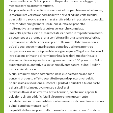
La marmellata con Sukrin piace molto per il suo carattere leggero,
fresco e particolarmente fruttato.
Per procedere alla sterilizzazione i vasi ed i coperchi vanno sbollentati,
la marmellata versata ancora bollente nei vasi ed una volta richiusi,
quest’ultimi devono essere messi a raffreddare in posizione capovolta.
In tal modo viene garantita una buona durata del prodotto.
In alternativa la marmellata può essere anche congelata.
Una volta aperto, il vaso di marmellata va riposto in frigorifero in modo
da poter godere a lungo di una confettura di frutta sana e ipocalorica.
Formazione cristallina nei sciroppi o nelle marmellate Sukrin non si
scioglie così agevolmente in acqua come lo zucchero: mentre a
temperatura ambiente è possibile sciogliere quasi 2 kg di zucchero in 1
litro d’acqua prima che si formino cristallizzazioni zuccherine, alle
stesse condizioni è possibile sciogliere solo circa 100 grammi di Sukrin.
Superato tale quantitativo la soluzione diventa satura, quindi il Sukrin
inizia a cristallizzare.
Alcuni eminenti chef e sostenitori della cucina molecolare sono
contenti di questo effetto soprattutto quando preparano i gelati.
Se si riscalda la soluzione aumenta il grado di solubilità e buona parte
dei cristalli iniziano nuovamente a sciogliersi.
Si tratta tuttavia di un effetto a breve termine, poiché non appena la
soluzione si raffredda i cristalli si formeranno nuovamente.
I cristalli risultanti sono costituiti esclusivamente da puro Sukrin e sono
quindi completamente sicuri.
La qualità dello sciroppo o della marmellata non viene perciò in alcun