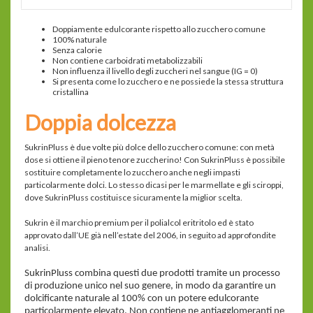
Doppiamente edulcorante rispetto allo zucchero comune
100% naturale
Senza calorie
Non contiene carboidrati metabolizzabili
Non influenza il livello degli zuccheri nel sangue (IG = 0)
Si presenta come lo zucchero e ne possiede la stessa struttura
cristallina
Doppia dolcezza
SukrinPluss è due volte più dolce dello zucchero comune: con metà
dose si ottiene il pieno tenore zuccherino! Con SukrinPluss è possibile
sostituire completamente lo zucchero anche negli impasti
particolarmente dolci. Lo stesso dicasi per le marmellate e gli sciroppi,
dove SukrinPluss costituisce sicuramente la miglior scelta.
Sukrin è il marchio premium per il polialcol eritritolo ed è stato
approvato dall’UE già nell’estate del 2006, in seguito ad approfondite
analisi.
SukrinPluss combina questi due prodotti tramite un processo
di produzione unico nel suo genere, in modo da garantire un
dolcificante naturale al 100% con un potere edulcorante
particolarmente elevato. Non contiene ne antiagglomeranti ne