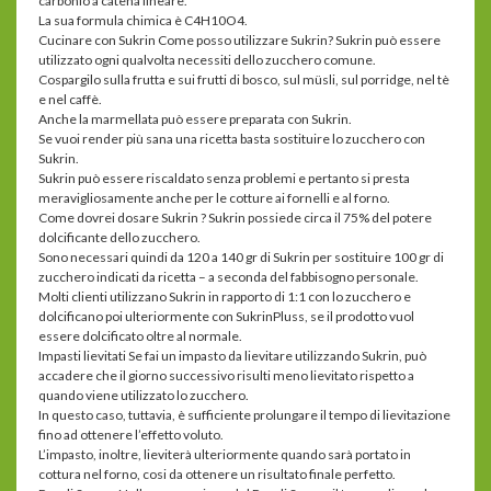
carbonio a catena lineare.
La sua formula chimica è C4H10O4.
Cucinare con Sukrin Come posso utilizzare Sukrin? Sukrin può essere
utilizzato ogni qualvolta necessiti dello zucchero comune.
Cospargilo sulla frutta e sui frutti di bosco, sul müsli, sul porridge, nel tè
e nel caffè.
Anche la marmellata può essere preparata con Sukrin.
Se vuoi render più sana una ricetta basta sostituire lo zucchero con
Sukrin.
Sukrin può essere riscaldato senza problemi e pertanto si presta
meravigliosamente anche per le cotture ai fornelli e al forno.
Come dovrei dosare Sukrin ? Sukrin possiede circa il 75% del potere
dolcificante dello zucchero.
Sono necessari quindi da 120 a 140 gr di Sukrin per sostituire 100 gr di
zucchero indicati da ricetta – a seconda del fabbisogno personale.
Molti clienti utilizzano Sukrin in rapporto di 1:1 con lo zucchero e
dolcificano poi ulteriormente con SukrinPluss, se il prodotto vuol
essere dolcificato oltre al normale.
Impasti lievitati Se fai un impasto da lievitare utilizzando Sukrin, può
accadere che il giorno successivo risulti meno lievitato rispetto a
quando viene utilizzato lo zucchero.
In questo caso, tuttavia, è sufficiente prolungare il tempo di lievitazione
fino ad ottenere l’effetto voluto.
L’impasto, inoltre, lieviterà ulteriormente quando sarà portato in
cottura nel forno, cosi da ottenere un risultato finale perfetto.