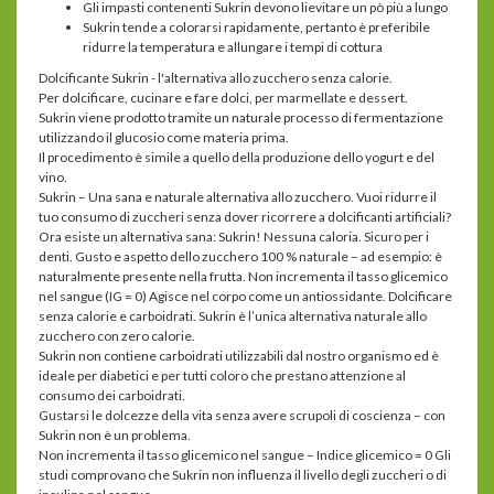
Gli impasti contenenti Sukrin devono lievitare un pò più a lungo
Sukrin tende a colorarsi rapidamente, pertanto è preferibile
ridurre la temperatura e allungare i tempi di cottura
Dolcificante Sukrin - l'alternativa allo zucchero senza calorie.
Per dolcificare, cucinare e fare dolci, per marmellate e dessert.
Sukrin viene prodotto tramite un naturale processo di fermentazione
utilizzando il glucosio come materia prima.
Il procedimento è simile a quello della produzione dello yogurt e del
vino.
Sukrin – Una sana e naturale alternativa allo zucchero. Vuoi ridurre il
tuo consumo di zuccheri senza dover ricorrere a dolcificanti artificiali?
Ora esiste un alternativa sana: Sukrin! Nessuna caloria. Sicuro per i
denti. Gusto e aspetto dello zucchero 100 % naturale – ad esempio: è
naturalmente presente nella frutta. Non incrementa il tasso glicemico
nel sangue (IG = 0) Agisce nel corpo come un antiossidante. Dolcificare
senza calorie e carboidrati. Sukrin è l’unica alternativa naturale allo
zucchero con zero calorie.
Sukrin non contiene carboidrati utilizzabili dal nostro organismo ed è
ideale per diabetici e per tutti coloro che prestano attenzione al
consumo dei carboidrati.
Gustarsi le dolcezze della vita senza avere scrupoli di coscienza – con
Sukrin non è un problema.
Non incrementa il tasso glicemico nel sangue – Indice glicemico = 0 Gli
studi comprovano che Sukrin non influenza il livello degli zuccheri o di