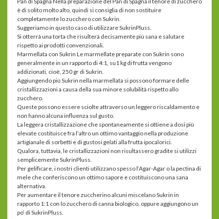
Pan di Spagna Nella preparazione del Pan di Spagna il tenore di zucchero
è di solito molto alto, quindi si consiglia di non sostituire
completamente lo zucchero con Sukrin.
Suggeriamo in questo caso di utilizzare SukrinPluss.
Si otterrà una torta che risulterà decisamente più sana e salutare
rispetto ai prodotti convenzionali.
Marmellata con Sukrin Le marmellate preparate con Sukrin sono
generalmente in un rapporto di 4:1, su1 kg di frutta vengono
addizionati, cioè, 250 gr di Sukrin.
Aggiungendo più Sukrin nella marmellata si possono formare delle
cristallizzazioni a causa della sua minore solubilità rispetto allo
zucchero.
Queste possono essere sciolte attraverso un leggero riscaldamento e
non hanno alcuna influenza sul gusto.
La leggera cristallizzazione che spontaneamente si ottiene a dosi più
elevate costituisce fra l’altro un ottimo vantaggio nella produzione
artigianale di sorbetti e di gustosi gelati alla frutta ipocalorici.
Qualora, tuttavia, le cristallizzazioni non risultassero gradite si utilizzi
semplicemente SukrinPluss.
Per gelificare, i nostri clienti utilizzano spesso l‘Agar-Agar o la pectina di
mele che conferiscono un ottimo sapore e costituiscono una sana
alternativa.
Per aumentare il tenore zuccherino alcuni miscelano Sukrin in
rapporto 1:1 con lo zucchero di canna biologico, oppure aggiungono un
po’ di SukrinPluss.