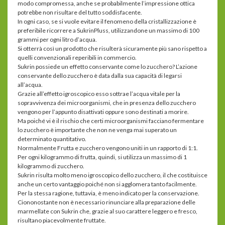
modo compromessa, anche se probabilmente l’impressione ottica
potrebbe non risultare del tutto soddisfacente.
In ogni caso, se si vuole evitare il fenomeno della cristallizzazione è
preferibile ricorrere a SukrinPluss, utilizzandone un massimo di 100
grammi per ogni litro d’acqua.
Si otterrà così un prodotto che risulterà sicuramente più sano rispetto a
quelli convenzionali reperibili in commercio.
Sukrin possiede un effetto conservante come lo zucchero? L’azione
conservante dello zucchero è data dalla sua capacità di legarsi
all’acqua.
Grazie all’effetto igroscopico esso sottrae l’acqua vitale per la
sopravvivenza dei microorganismi, che in presenza dello zucchero
vengono per l’appunto disattivati oppure sono destinati a morire.
Ma poiché vi è il rischio che certi microorganismi facciano fermentare
lo zucchero è importante che non ne venga mai superato un
determinato quantitativo.
Normalmente Frutta e zucchero vengono uniti in un rapporto di 1:1.
Per ogni kilogrammo di frutta, quindi, si utilizza un massimo di 1
kilogrammo di zucchero.
Sukrin risulta molto meno igroscopico dello zucchero, il che costituisce
anche un certo vantaggio poiché non si agglomera tanto facilmente.
Per la stessa ragione, tuttavia, è meno indicato per la conservazione.
Ciononostante non è necessario rinunciare alla preparazione delle
marmellate con Sukrin che, grazie al suo carattere leggero e fresco,
risultano piacevolmente fruttate.