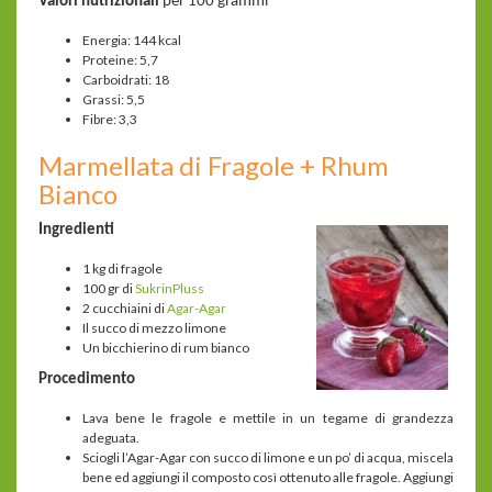
Valori nutrizionali
per 100 grammi
Energia: 144 kcal
Proteine: 5,7
Carboidrati: 18
Grassi: 5,5
Fibre: 3,3
Marmellata di Fragole + Rhum
Bianco
Ingredienti
1 kg di fragole
100 gr di
SukrinPluss
2 cucchiaini di
Agar-Agar
Il succo di mezzo limone
Un bicchierino di rum bianco
Procedimento
Lava bene le fragole e mettile in un tegame di grandezza
adeguata.
Sciogli l’Agar-Agar con succo di limone e un po’ di acqua, miscela
bene ed aggiungi il composto così ottenuto alle fragole. Aggiungi