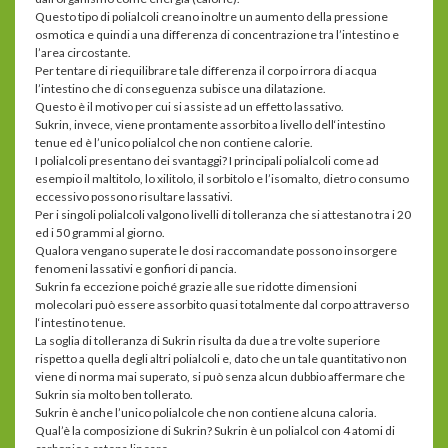
Questo tipo di polialcoli creano inoltre un aumento della pressione
osmotica e quindi a una differenza di concentrazione tra l’intestino e
l’area circostante.
Per tentare di riequilibrare tale differenza il corpo irrora di acqua
l’intestino che di conseguenza subisce una dilatazione.
Questo è il motivo per cui si assiste ad un effetto lassativo.
Sukrin, invece, viene prontamente assorbito a livello dell‘intestino
tenue ed è l’unico polialcol che non contiene calorie.
I polialcoli presentano dei svantaggi? I principali polialcoli come ad
esempio il maltitolo, lo xilitolo, il sorbitolo e l’isomalto, dietro consumo
eccessivo possono risultare lassativi.
Per i singoli polialcoli valgono livelli di tolleranza che si attestano tra i 20
ed i 50 grammi al giorno.
Qualora vengano superate le dosi raccomandate possono insorgere
fenomeni lassativi e gonfiori di pancia.
Sukrin fa eccezione poiché grazie alle sue ridotte dimensioni
molecolari può essere assorbito quasi totalmente dal corpo attraverso
l‘intestino tenue.
La soglia di tolleranza di Sukrin risulta da due a tre volte superiore
rispetto a quella degli altri polialcoli e, dato che un tale quantitativo non
viene di norma mai superato, si può senza alcun dubbio affermare che
Sukrin sia molto ben tollerato.
Sukrin è anche l’unico polialcole che non contiene alcuna caloria.
Qual’è la composizione di Sukrin? Sukrin è un polialcol con 4 atomi di