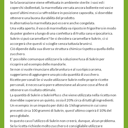
Se la lavorazione viene effettuata in ambiente sterile: i vasi ed i
coperchi sbollentati, la marmellata versata ancora bollente nei vasi e
quest’ultimi messi a raffreddare in posizione capovolta, si dovrebbe
ottenere una buona durabilità del prodotto.
In alternativa la marmellata può essere anche congelata.
Una volta aperto, il vaso di marmellata va riposto in frigorifero in modo
da poter godere a lungo di una confettura di frutta sana e ipocalorica.
Sukrin si può caramellare? Se si desidera caramellare Sukrin, ci si
accorgerà che questi si scioglie senza tuttavia brunirsi.
Ciò dipende dalla sua diversa struttura chimica rispetto a quella dello
zucchero.
E’ possibile comunque utilizzare la soluzione fusa di Sukrin per
ricoprire ad esempio delle mandorle.
Se non si vuole rinunciare alla brunitura e al suo tipico aroma,
suggeriamo di aggiungere una piccola quantità di zucchero.
Ricette personali Se si vuole utilizzare Sukrin nelle proprie ricette
personali, è necessario porre attenzione ad alcune cose al fine di
ottenere un risultato ottimale.
La quantità di Sukrin o SukrinPluss che viene utilizzata nella ricetta non
dovrebbe superare un quinto, ossia il 20% circa di tutti gli ingredienti.
Un esempio: in un impasto per dolci da 1 kilogrammo in cui sono
presenti circa 100 grammi di Sukrin, quest’ultimo coprirà il 10% del
peso globale.
In questo caso l’utilizzo di Sukrin non creerà, dunque, alcun problema.
Se la ricetta richiede molto zucchero è consigliabile utilizzare