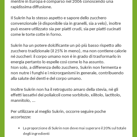
mentre in Europa è comparso nel 2006 conoscendo una
rapidissima diffusione.
Il Sukrin ha lo stesso aspetto e sapore dello zucchero
convenzionale (è disponibile sia in granelli, sia a velo), inoltre
può essere utilizzato sia per piatti crudi, sia per piatti cucinati
come le torte cotte in forno.
Sukrin ha un potere dolcificante un pò più basso rispetto allo
zucchero tradizionale (il 25% in meno), ma non contiene calorie
nè zuccheri: il corpo umano non è in grado di trasformarlo in
energia pertanto lo espelle così come lo ha assunto.
Non solo, a differenza dello zucchero, Sukrin non fermenta e
non nutre i funghi e i microrganismi in generale, contribuendo
alla salute dei denti e del corpo umano.
Inoltre Sukrin non ha il retrogusto amaro della stevia, nè gli
effetti lassativi dei polialcoli come sorbitolo, xilitolo, lactitolo,
mannitolo, ...
Per utilizzare al meglio Sukrin, occorre seguire poche
accortezze:
La proporzione di Sukrin non deve mai superare il 20% sul totale
degli ingredienti