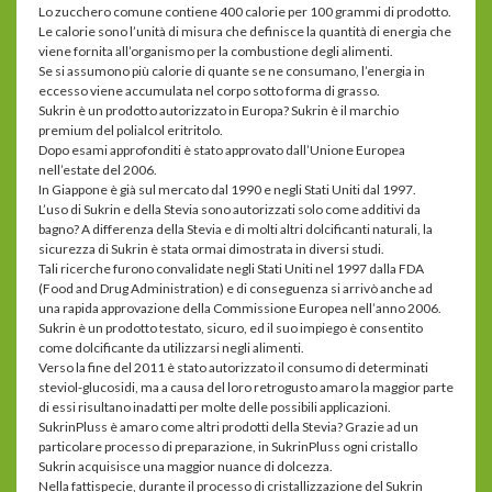
Lo zucchero comune contiene 400 calorie per 100 grammi di prodotto.
Le calorie sono l’unità di misura che definisce la quantità di energia che
viene fornita all’organismo per la combustione degli alimenti.
Se si assumono più calorie di quante se ne consumano, l’energia in
eccesso viene accumulata nel corpo sotto forma di grasso.
Sukrin è un prodotto autorizzato in Europa? Sukrin è il marchio
premium del polialcol eritritolo.
Dopo esami approfonditi è stato approvato dall’Unione Europea
nell’estate del 2006.
In Giappone è già sul mercato dal 1990 e negli Stati Uniti dal 1997.
L’uso di Sukrin e della Stevia sono autorizzati solo come additivi da
bagno? A differenza della Stevia e di molti altri dolcificanti naturali, la
sicurezza di Sukrin è stata ormai dimostrata in diversi studi.
Tali ricerche furono convalidate negli Stati Uniti nel 1997 dalla FDA
(Food and Drug Administration) e di conseguenza si arrivò anche ad
una rapida approvazione della Commissione Europea nell’anno 2006.
Sukrin è un prodotto testato, sicuro, ed il suo impiego è consentito
come dolcificante da utilizzarsi negli alimenti.
Verso la fine del 2011 è stato autorizzato il consumo di determinati
steviol-glucosidi, ma a causa del loro retrogusto amaro la maggior parte
di essi risultano inadatti per molte delle possibili applicazioni.
SukrinPluss è amaro come altri prodotti della Stevia? Grazie ad un
particolare processo di preparazione, in SukrinPluss ogni cristallo
Sukrin acquisisce una maggior nuance di dolcezza.
Nella fattispecie, durante il processo di cristallizzazione del Sukrin