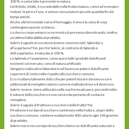
100 %, e come tale è presente in natura.
L’eritritolo, infatti, è riscontrabile nella frutta matura, come ad esempio i
meloni, le pere e l’uva, e veniva consumato in piccole quantità fin dai
tempi antichi.
Anche cibi fermentati come il formaggio, il vino e la salsa di soya
contengono questa sostanza.
Lo stesso corpo umano ce ne mostra la presenza dimostrando, inoltre,
un’ottima tollerabilità al prodotto.
Sukrin è uguale al sucralosio (nome commerciale: Splenda) o
all’aspartame? No, perchè Sukrin, al contrario di Splenda e
dell’aspartame, è naturale al 100 %.
Lo Splenda e l’aspartame, come quasi tutti i prodotti dolcificanti
esistenti sul mercato, sono di natura artificiale.
Vengono realizzati in laboratorio ed hanno un potere dolcificante
superiore di cento volte rispetto allo zucchero comune.
Essi risultano talmente dolci che per poterli dosare devono essere
addizionati di riempitivi calorici come le maltodestrine o il destrosio.
Sukrin, invece, viene utilizzato nella sua forma più pura; possiede tutto
il volume dello zucchero e non necessita pertanto di sostanze
riempitive.
Sukrin è uguale al fruttosio o zucchero della frutta? No.
Il fruttosio è un tipo di zucchero contenuto nella frutta e, al pari dello
zucchero comune, contiene esattamente 400 calorie ogni 100 grammi
di prodotto.
Sukrin non è nessun tipo di zucchero bensì un dolcificante naturale e