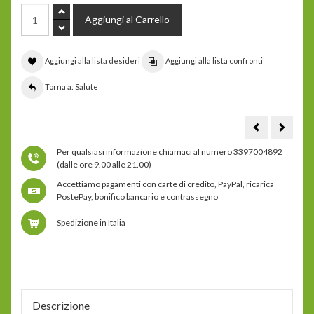
Aggiungi alla lista desideri
Aggiungi alla lista confronti
Torna a: Salute
Sukrin
sukrin
Gold
–
-
Una
Per qualsiasi informazione chiamaci al numero 3397004892
una
sana
sana
e
(dalle ore 9.00 alle 21.00)
e
natural
naturale
alterna
Accettiamo pagamenti con carte di credito, PayPal, ricarica
alternativa
allo
allo
zucche
PostePay, bonifico bancario e contrassegno
zucchero
-
-
Low
Low
Carb
Spedizione in Italia
Carb
Descrizione