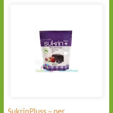
SukrinPluss – per