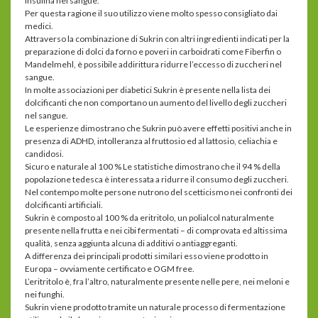
insulina nel sangue.
Per questa ragione il suo utilizzo viene molto spesso consigliato dai
medici.
Attraverso la combinazione di Sukrin con altri ingredienti indicati per la
preparazione di dolci da forno e poveri in carboidrati come Fiberfin o
Mandelmehl, è possibile addirittura ridurre l’eccesso di zuccheri nel
sangue.
In molte associazioni per diabetici Sukrin è presente nella lista dei
dolcificanti che non comportano un aumento del livello degli zuccheri
nel sangue.
Le esperienze dimostrano che Sukrin può avere effetti positivi anche in
presenza di ADHD, intolleranza al fruttosio ed al lattosio, celiachia e
candidosi.
Sicuro e naturale al 100 % Le statistiche dimostrano che il 94 % della
popolazione tedesca è interessata a ridurre il consumo degli zuccheri.
Nel contempo molte persone nutrono del scetticismo nei confronti dei
dolcificanti artificiali.
Sukrin è composto al 100 % da eritritolo, un polialcol naturalmente
presente nella frutta e nei cibi fermentati – di comprovata ed altissima
qualità, senza aggiunta alcuna di additivi o antiaggreganti.
A differenza dei principali prodotti similari esso viene prodotto in
Europa – ovviamente certificato e OGM free.
L’eritritolo è, fra l’altro, naturalmente presente nelle pere, nei meloni e
nei funghi.
Sukrin viene prodotto tramite un naturale processo di fermentazione