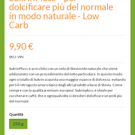
dolcificare più del normale
in modo naturale - Low
Carb
9,90 €
SKU: VIN
SukrinPluss è arricchito con un velo di Stevioside naturale che viene
addizionato con un procedimento del tutto particolare. In questo modo
ogni cristallo di Sukrin acquista una maggior nuance di dolcezza, evitando
però il retrogusto amaro tipico degli altri prodotti a base di Stevia. Come
sempre con la qualità premium europea! Sukrinpluss è ideale per
zuccherare caffè, the e ogniqualvolta si desideri dolcificare un po’di più
del normale
Quantità
250 g