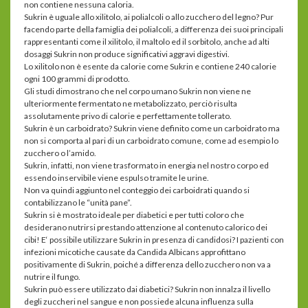
non contiene nessuna caloria.
Sukrin è uguale allo xilitolo, ai polialcoli o allo zucchero del legno? Pur
facendo parte della famiglia dei polialcoli, a differenza dei suoi principali
rappresentanti come il xilitolo, il maltolo ed il sorbitolo, anche ad alti
dosaggi Sukrin non produce significativi aggravi digestivi.
Lo xilitolo non è esente da calorie come Sukrin e contiene 240 calorie
ogni 100 grammi di prodotto.
Gli studi dimostrano che nel corpo umano Sukrin non viene ne
ulteriormente fermentato ne metabolizzato, perciò risulta
assolutamente privo di calorie e perfettamente tollerato.
Sukrin è un carboidrato? Sukrin viene definito come un carboidrato ma
non si comporta al pari di un carboidrato comune, come ad esempio lo
zucchero o l’amido.
Sukrin, infatti, non viene trasformato in energia nel nostro corpo ed
essendo inservibile viene espulso tramite le urine.
Non va quindi aggiunto nel conteggio dei carboidrati quando si
contabilizzano le “unità pane”.
Sukrin si è mostrato ideale per diabetici e per tutti coloro che
desiderano nutrirsi prestando attenzione al contenuto calorico dei
cibi! E‘ possibile utilizzare Sukrin in presenza di candidosi? I pazienti con
infezioni micotiche causate da Candida Albicans approfittano
positivamente di Sukrin, poiché a differenza dello zucchero non va a
nutrire il fungo.
Sukrin può essere utilizzato dai diabetici? Sukrin non innalza il livello
degli zuccheri nel sangue e non possiede alcuna influenza sulla