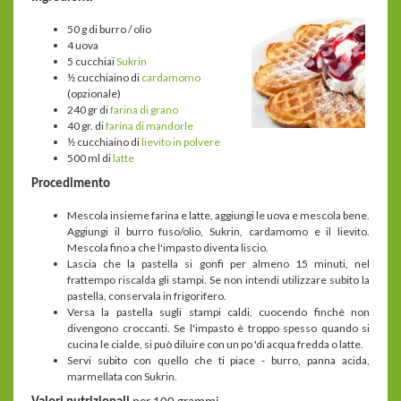
50 g di burro / olio
4 uova
5 cucchiai
Sukrin
½ cucchiaino di
cardamomo
(opzionale)
240 gr di
farina di grano
40 gr. di
farina di mandorle
½ cucchiaino di
lievito in polvere
500 ml di
latte
Procedimento
Mescola insieme farina e latte, aggiungi le uova e mescola bene.
Aggiungi il burro fuso/olio, Sukrin, cardamomo e il lievito.
Mescola fino a che l'impasto diventa liscio.
Lascia che la pastella si gonfi per almeno 15 minuti, nel
frattempo riscalda gli stampi. Se non intendi utilizzare subito la
pastella, conservala in frigorifero.
Versa la pastella sugli stampi caldi, cuocendo finchè non
divengono croccanti. Se l'impasto è troppo spesso quando si
cucina le cialde, si può diluire con un po 'di acqua fredda o latte.
Servi subito con quello che ti piace - burro, panna acida,
marmellata con Sukrin.