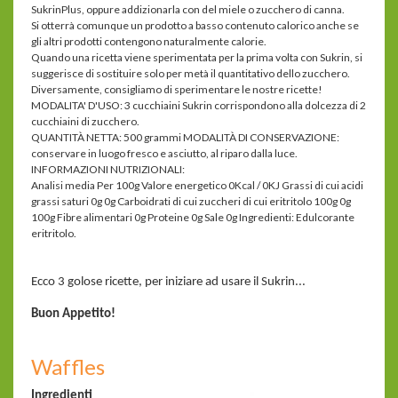
SukrinPlus, oppure addizionarla con del miele o zucchero di canna.
Si otterrà comunque un prodotto a basso contenuto calorico anche se
gli altri prodotti contengono naturalmente calorie.
Quando una ricetta viene sperimentata per la prima volta con Sukrin, si
suggerisce di sostituire solo per metà il quantitativo dello zucchero.
Diversamente, consigliamo di sperimentare le nostre ricette!
MODALITA' D'USO: 3 cucchiaini Sukrin corrispondono alla dolcezza di 2
cucchiaini di zucchero.
QUANTITÀ NETTA: 500 grammi MODALITÀ DI CONSERVAZIONE:
conservare in luogo fresco e asciutto, al riparo dalla luce.
INFORMAZIONI NUTRIZIONALI:
Analisi media Per 100g Valore energetico 0Kcal / 0KJ Grassi di cui acidi
grassi saturi 0g 0g Carboidrati di cui zuccheri di cui eritritolo 100g 0g
100g Fibre alimentari 0g Proteine 0g Sale 0g Ingredienti: Edulcorante
eritritolo.
Ecco 3 golose ricette, per iniziare ad usare il Sukrin...
Buon Appetito!
Waffles
Ingredienti