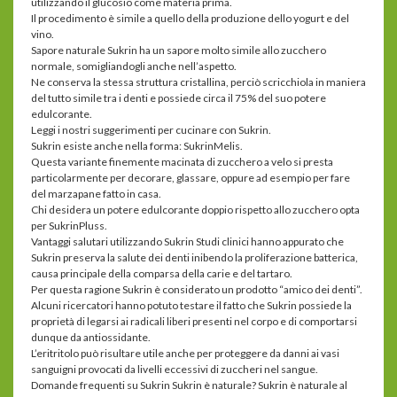
utilizzando il glucosio come materia prima.
Il procedimento è simile a quello della produzione dello yogurt e del
vino.
Sapore naturale Sukrin ha un sapore molto simile allo zucchero
normale, somigliandogli anche nell’aspetto.
Ne conserva la stessa struttura cristallina, perciò scricchiola in maniera
del tutto simile tra i denti e possiede circa il 75% del suo potere
edulcorante.
Leggi i nostri suggerimenti per cucinare con Sukrin.
Sukrin esiste anche nella forma: SukrinMelis.
Questa variante finemente macinata di zucchero a velo si presta
particolarmente per decorare, glassare, oppure ad esempio per fare
del marzapane fatto in casa.
Chi desidera un potere edulcorante doppio rispetto allo zucchero opta
per SukrinPluss.
Vantaggi salutari utilizzando Sukrin Studi clinici hanno appurato che
Sukrin preserva la salute dei denti inibendo la proliferazione batterica,
causa principale della comparsa della carie e del tartaro.
Per questa ragione Sukrin è considerato un prodotto “amico dei denti”.
Alcuni ricercatori hanno potuto testare il fatto che Sukrin possiede la
proprietà di legarsi ai radicali liberi presenti nel corpo e di comportarsi
dunque da antiossidante.
L’eritritolo può risultare utile anche per proteggere da danni ai vasi
sanguigni provocati da livelli eccessivi di zuccheri nel sangue.
Domande frequenti su Sukrin Sukrin è naturale? Sukrin è naturale al