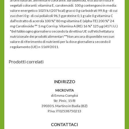
aromi naturali, alimentare colorante: barbabietola, estratti di frutta e
vegetali coloranti; vitamina E, carotenoidi. 100 g contengono in media:
valore energetico 1025 kJ (207 kcal) grassi 0 g carboidrati 99,8 g - di cui
zuccheri 0 g - di cui polialcoli 96,5 g proteine 0,1 g sale 0 g vitamina C
dall'estratto di acerola 100 %* 80 mg vitamina E (alpha-TE) 200 %* 24
mg Carotinoide ** 1 mg Corrisp. Vitamina A (RE) 16 %* 125 µg (417 I.U.)
*del fabbisogno giornaliero secondo la direttiva UE sull'etichettatura
nutrizionale dei prodotti alimentari **Non ancora disponibile nessun
valore di riferimento di nutrienti per la dose giornaliera secondo il
regolamento (UE) n 1169/2011.
Prodotti correlati
INDIRIZZO
MICROVITA
di Emma Comploi
Str. Pinis, 15/B
39030 S. Martino in Badia (BZ)
P.Iva: IT02538750213
CONTATTACI