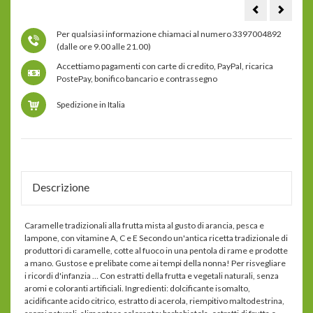
erba
carame
d'orzo
tradizio
in
alla
Per qualsiasi informazione chiamaci al numero 3397004892
polvere
salvia
bio
senza
(dalle ore 9.00 alle 21.00)
zucche
Accettiamo pagamenti con carte di credito, PayPal, ricarica
PostePay, bonifico bancario e contrassegno
Spedizione in Italia
Descrizione
Caramelle tradizionali alla frutta mista al gusto di arancia, pesca e
lampone, con vitamine A, C e E Secondo un'antica ricetta tradizionale di
produttori di caramelle, cotte al fuoco in una pentola di rame e prodotte
a mano. Gustose e prelibate come ai tempi della nonna! Per risvegliare
i ricordi d'infanzia … Con estratti della frutta e vegetali naturali, senza
aromi e coloranti artificiali. Ingredienti: dolcificante isomalto,
acidificante acido citrico, estratto di acerola, riempitivo maltodestrina,