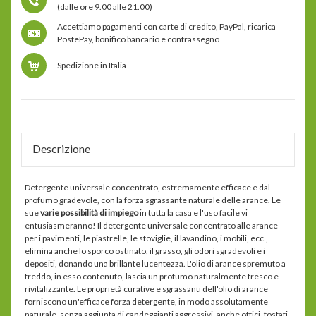
di
(dalle ore 9.00 alle 21.00)
bellezza
al
Accettiamo pagamenti con carte di credito, PayPal, ricarica
collagene
e
PostePay, bonifico bancario e contrassegno
acido
ialuronico
conf.
Spedizione in Italia
30
bottigliette
da
20
ml
Descrizione
Detergente universale concentrato, estremamente efficace e dal
profumo gradevole, con la forza sgrassante naturale delle arance. Le
sue
varie possibilità di impiego
in tutta la casa e l'uso facile vi
entusiasmeranno! Il detergente universale concentrato alle arance
per i pavimenti, le piastrelle, le stoviglie, il lavandino, i mobili, ecc.,
elimina anche lo sporco ostinato, il grasso, gli odori sgradevoli e i
depositi, donando una brillante lucentezza. L'olio di arance spremuto a
freddo, in esso contenuto, lascia un profumo naturalmente fresco e
rivitalizzante. Le proprietà curative e sgrassanti dell'olio di arance
forniscono un'efficace forza detergente, in modo assolutamente
naturale, senza aggiunta di candeggianti aggressivi, anche ottici, fosfati,