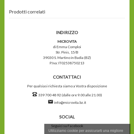
Prodotti correlati
INDIRIZZO
MICROVITA
di Emma Comploi
Str. Pinis, 15/B
39030 S. Martino in Badia (BZ)
P.Iva: IT02538750213
CONTATTACI
Per qualsiasi richiesta siamo a Vostra disposizione
339 700 48 92 (dalle ore 9.00 alle 21.00)
info@microvita.bz.it
SOCIAL
Seguici su Facebook
Utilizziamo cookie per assicurarti una migliore