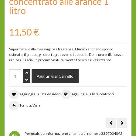
concentrato alle arance 1
litro
11,50 €
Superforte, dalla meravigliosa fragranza. Elimina anche lo sporco
ostinato, il grasso, gli odori sgradevoli e i depositi. Dona una brillantezza
radiosa. Lascia un profumo naturalmente fresco e rivitalizzante
Aggiungi alla lista desideri
Aggiungi alla lista confronti
Torna a: Varie
Beauty
VitaJuw
drink
porta-
-
ampoll
Per qualsiasi informazione chiamaci al numero 3397004892
Bevanda