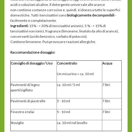
acidi o soluzioni alcaline. Il detergente universale alle arance
non contiene sostanze corrosive e, quindi, è idoneo a tutte le superfici
domestiche. Tutti i tensioattivi sono
biologicamente decomponibili
-
facilmente e completamente.
Ingredienti:
15% - < 30% di tensioattivi anionici, 5 % - < 15% di
tensioattivi non ionici, fragranze (limonene, linalolo da olio di arance),
conservanti (acido benzoico, sorbato di potassio).
Contiene limonene. Può provocare reazioni allergiche.
Raccomandazione dosaggio:
Consiglio di dosaggio / Uso
Concentrato
Acqua
Un misurino = ca. 10 ml
Pavimenti di legno
ca. 10 ml / 5 ml
7 litri
aperti/sigillato
Pavimenti di piastrelle
5 - 10 ml
7 litri
Finestre e telai
5 - 10 ml
7 litri
Stoviglie
ca. 10 ml nel lavello