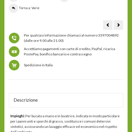
Torna a: Varie
olio
Vitami
di
C
cedro
natural
Per qualsiasi informazione chiamaci al numero 3397004892
siberiano
-
100
acerola
(dalle ore 9.00 alle 21.00)
ml
plus
200
Accettiamo pagamenti con carte di credito, PayPal, ricarica
g
PostePay, bonifico bancario e contrassegno
Spedizione in Italia
Descrizione
Impieghi:
Per bucato a mano e in lavatrice, indicata in modo particolare
per i panni unti e sporchi di grasso, sostituisce i comuni detersivi
sintetici, assicurando un lavaggio efficace ed economico nel rispetto
dell’ambiente.