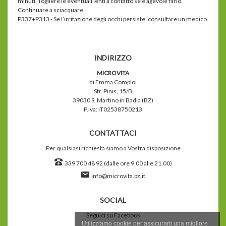
minuti. Togliere le eventuali lenti a contatto se è agevole farlo.
Continuare a sciacquare.
P337+P313 - Se l’irritazione degli occhi persiste, consultare un medico.
INDIRIZZO
MICROVITA
di Emma Comploi
Str. Pinis, 15/B
39030 S. Martino in Badia (BZ)
P.Iva: IT02538750213
CONTATTACI
Per qualsiasi richiesta siamo a Vostra disposizione
339 700 48 92 (dalle ore 9.00 alle 21.00)
info@microvita.bz.it
SOCIAL
Seguici su Facebook
Utilizziamo cookie per assicurarti una migliore