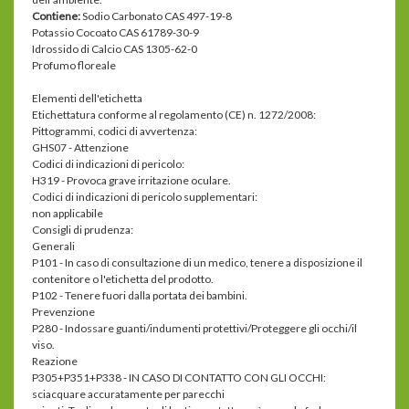
Contiene:
Sodio Carbonato CAS 497-19-8
Potassio Cocoato CAS 61789-30-9
Idrossido di Calcio CAS 1305-62-0
Profumo floreale
Elementi dell'etichetta
Etichettatura conforme al regolamento (CE) n. 1272/2008:
Pittogrammi, codici di avvertenza:
GHS07 - Attenzione
Codici di indicazioni di pericolo:
H319 - Provoca grave irritazione oculare.
Codici di indicazioni di pericolo supplementari:
non applicabile
Consigli di prudenza:
Generali
P101 - In caso di consultazione di un medico, tenere a disposizione il
contenitore o l'etichetta del prodotto.
P102 - Tenere fuori dalla portata dei bambini.
Prevenzione
P280 - Indossare guanti/indumenti protettivi/Proteggere gli occhi/il
viso.
Reazione
P305+P351+P338 - IN CASO DI CONTATTO CON GLI OCCHI:
sciacquare accuratamente per parecchi