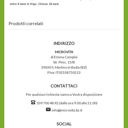
entro 6 mesi in frigo. Chiusa: 24 mesi
Prodotti correlati
INDIRIZZO
MICROVITA
di Emma Comploi
Str. Pinis, 15/B
39030 S. Martino in Badia (BZ)
P.Iva: IT02538750213
CONTATTACI
Per qualsiasi richiesta siamo a Vostra disposizione
339 700 48 92 (dalle ore 9.00 alle 21.00)
info@microvita.bz.it
SOCIAL