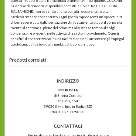
questa miscela è stata tramandata oralmente fino a quando ZUCCARI
ha deciso di renderla disponibile per tutti. Olio del Re GOCCE PURE
BALSAMICHE, non essendo diluito con altri eccipienti, risulta
particolarmente concentrato. Ogni goccia rappresenta un’opportunità
di benessere data dalla sensazione di rilassamento attivo: il corpo e la
mente si sentono al pieno del relax, ma allo stesso tempo si è vigili,
concentrati e presenti nelle attività che si stanno svolgendo. Questi
benefici si concretizzano in una facilitazione nell’affrontare gli impegni
quotidiani: dallo studio alla guida, dal lavoro al riposo.
Prodotti correlati
INDIRIZZO
MICROVITA
di Emma Comploi
Str. Pinis, 15/B
39030 S. Martino in Badia (BZ)
P.Iva: IT02538750213
CONTATTACI
Per qualsiasi richiesta siamo a Vostra disposizione