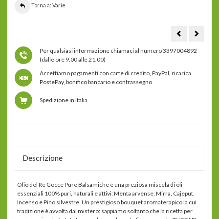
Torna a: Varie
lampada
olio
da
essenzi
tavolo
di
Per qualsiasi informazione chiamaci al numero 3397004892
a
eucalip
LED
30
(dalle ore 9.00 alle 21.00)
senza
ml
filo
Accettiamo pagamenti con carte di credito, PayPal, ricarica
PostePay, bonifico bancario e contrassegno
Spedizione in Italia
Descrizione
Olio del Re Gocce Pure Balsamiche è una preziosa miscela di oli
essenziali 100% puri, naturali e attivi: Menta arvense, Mirra, Cajeput,
Incenso e Pino silvestre. Un prestigioso bouquet aromaterapico la cui
tradizione è avvolta dal mistero: sappiamo soltanto che la ricetta per