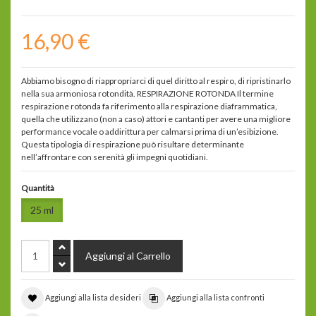
16,90 €
Abbiamo bisogno di riappropriarci di quel diritto al respiro, di ripristinarlo
nella sua armoniosa rotondità. RESPIRAZIONE ROTONDA Il termine
respirazione rotonda fa riferimento alla respirazione diaframmatica,
quella che utilizzano (non a caso) attori e cantanti per avere una migliore
performance vocale o addirittura per calmarsi prima di un’esibizione.
Questa tipologia di respirazione può risultare determinante
nell’affrontare con serenità gli impegni quotidiani.
Quantità
25 ml
Aggiungi alla lista desideri
Aggiungi alla lista confronti